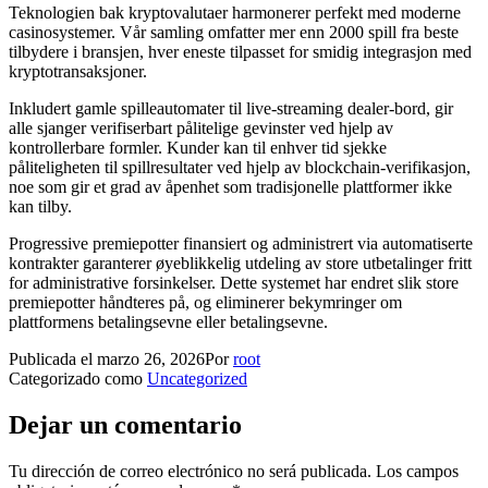
Teknologien bak kryptovalutaer harmonerer perfekt med moderne
casinosystemer. Vår samling omfatter mer enn 2000 spill fra beste
tilbydere i bransjen, hver eneste tilpasset for smidig integrasjon med
kryptotransaksjoner.
Inkludert gamle spilleautomater til live-streaming dealer-bord, gir
alle sjanger verifiserbart pålitelige gevinster ved hjelp av
kontrollerbare formler. Kunder kan til enhver tid sjekke
påliteligheten til spillresultater ved hjelp av blockchain-verifikasjon,
noe som gir et grad av åpenhet som tradisjonelle plattformer ikke
kan tilby.
Progressive premiepotter finansiert og administrert via automatiserte
kontrakter garanterer øyeblikkelig utdeling av store utbetalinger fritt
for administrative forsinkelser. Dette systemet har endret slik store
premiepotter håndteres på, og eliminerer bekymringer om
plattformens betalingsevne eller betalingsevne.
Publicada el
marzo 26, 2026
Por
root
Categorizado como
Uncategorized
Dejar un comentario
Tu dirección de correo electrónico no será publicada.
Los campos