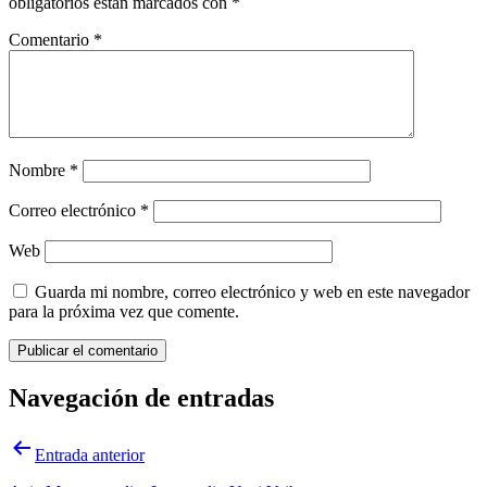
obligatorios están marcados con
*
Comentario
*
Nombre
*
Correo electrónico
*
Web
Guarda mi nombre, correo electrónico y web en este navegador
para la próxima vez que comente.
Navegación de entradas
Entrada anterior