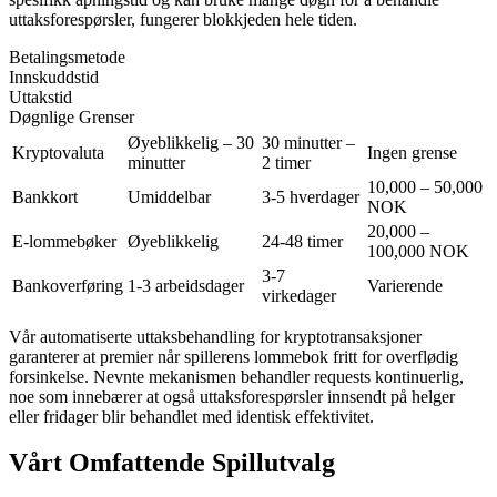
uttaksforespørsler, fungerer blokkjeden hele tiden.
Betalingsmetode
Innskuddstid
Uttakstid
Døgnlige Grenser
Øyeblikkelig – 30
30 minutter –
Kryptovaluta
Ingen grense
minutter
2 timer
10,000 – 50,000
Bankkort
Umiddelbar
3-5 hverdager
NOK
20,000 –
E-lommebøker
Øyeblikkelig
24-48 timer
100,000 NOK
3-7
Bankoverføring
1-3 arbeidsdager
Varierende
virkedager
Vår automatiserte uttaksbehandling for kryptotransaksjoner
garanterer at premier når spillerens lommebok fritt for overflødig
forsinkelse. Nevnte mekanismen behandler requests kontinuerlig,
noe som innebærer at også uttaksforespørsler innsendt på helger
eller fridager blir behandlet med identisk effektivitet.
Vårt Omfattende Spillutvalg