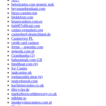
Az27
betorizgiris.com generic turk
beyazparktopkapi.com
bizzo-cassino.top
blokkfont.com
brunocasinos.com.es
bsb007official.com
casino-vegashero.org
casinobeef-deutschland.de
Casinovice PL
credit card casinos
ferme – argentin.com
getgodz.com pl
Grandpasha (2)
hahaspinuk.com GB
hindihaat.com (tr)
Ice Casino
jaakcasino.uk
jordanoutlet.shop (tr)
justiceforsoli.com
kachingocasino.co.uk
lifecycler.de
marketbosworthbrewery.co.uk
mlbbite.io
monkeyzinocasinos.com pt