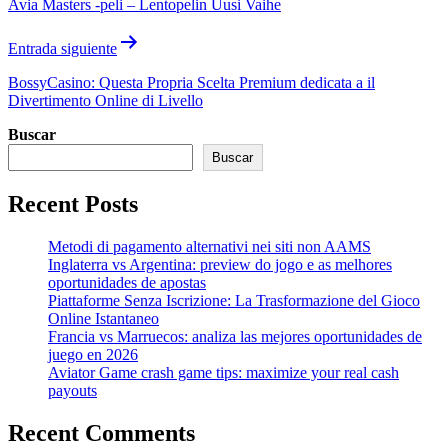
Avia Masters -peli – Lentopelin Uusi Vaihe
Entrada siguiente
BossyCasino: Questa Propria Scelta Premium dedicata a il
Divertimento Online di Livello
Buscar
Buscar
Recent Posts
Metodi di pagamento alternativi nei siti non AAMS
Inglaterra vs Argentina: preview do jogo e as melhores
oportunidades de apostas
Piattaforme Senza Iscrizione: La Trasformazione del Gioco
Online Istantaneo
Francia vs Marruecos: analiza las mejores oportunidades de
juego en 2026
Aviator Game crash game tips: maximize your real cash
payouts
Recent Comments