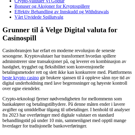
Crypto-valutaer Vi Godtar
Bonuser og Aksjoner for Kryptospillere
Effektiv Behandling av Innskudd og Withdrawals
Vårt Utvidede Spillutvalg
Grunner til å Velge Digital valuta for
Casinospill
Casinobransjen har erfart en moderne revolusjon de seneste
sesongene. Kryptovalutaer har transformert hvordan spillere
administrerer sine transaksjoner på, og leverer en kombinasjon av
hastighet, trygghet og fleksibilitet som konvensjonelle
betalingsmetoder rett og slett ikke kan konkurrere med. Plattformens
beste krypto casino
gir brukere sjansen til å oppleve sånn nye tid av
digital underholdning med lave begrensninger og høyeste kontroll
over egne eiendeler.
Crypto-teknologi fjerner nødvendigheten for mellommenn som
bankaktører og betalingstilbydere. På denne måten ender i lavere
avgifter og umiddelbar tilgang til utbetalinger. I henhold til analyser
fra 2023 har overføringer med digitale valutaer en standard
behandlingstid på under 10 min, sammenlignet med opptil mange
hverdager for tradisjonelle bankoverføringer.