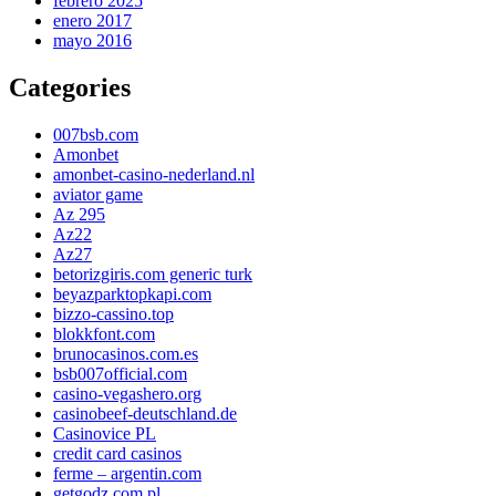
febrero 2025
enero 2017
mayo 2016
Categories
007bsb.com
Amonbet
amonbet-casino-nederland.nl
aviator game
Az 295
Az22
Az27
betorizgiris.com generic turk
beyazparktopkapi.com
bizzo-cassino.top
blokkfont.com
brunocasinos.com.es
bsb007official.com
casino-vegashero.org
casinobeef-deutschland.de
Casinovice PL
credit card casinos
ferme – argentin.com
getgodz.com pl