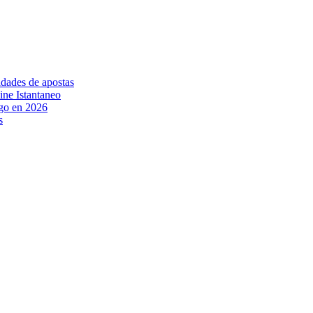
idades de apostas
ine Istantaneo
ego en 2026
s