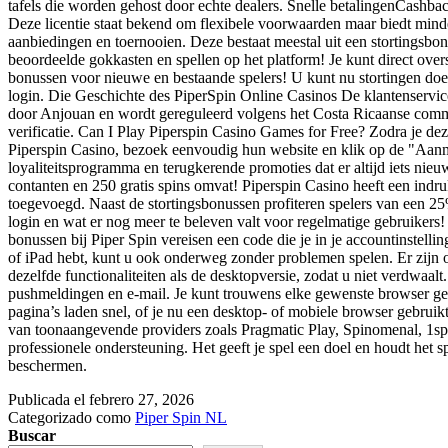
tafels die worden gehost door echte dealers. Snelle betalingenCashba
Deze licentie staat bekend om flexibele voorwaarden maar biedt mind
aanbiedingen en toernooien. Deze bestaat meestal uit een stortingsbon
beoordeelde gokkasten en spellen op het platform! Je kunt direct over
bonussen voor nieuwe en bestaande spelers! U kunt nu stortingen doen,
login. Die Geschichte des PiperSpin Online Casinos De klantenservice
door Anjouan en wordt gereguleerd volgens het Costa Ricaanse commerc
verificatie. Can I Play Piperspin Casino Games for Free? Zodra je de
Piperspin Casino, bezoek eenvoudig hun website en klik op de "Aanm
loyaliteitsprogramma en terugkerende promoties dat er altijd iets ni
contanten en 250 gratis spins omvat! Piperspin Casino heeft een in
toegevoegd. Naast de stortingsbonussen profiteren spelers van een 25
login en wat er nog meer te beleven valt voor regelmatige gebruikers!
bonussen bij Piper Spin vereisen een code die je in je accountinstel
of iPad hebt, kunt u ook onderweg zonder problemen spelen. Er zijn o
dezelfde functionaliteiten als de desktopversie, zodat u niet verdwaa
pushmeldingen en e-mail. Je kunt trouwens elke gewenste browser geb
pagina’s laden snel, of je nu een desktop- of mobiele browser gebruikt
van toonaangevende providers zoals Pragmatic Play, Spinomenal, 1spi
professionele ondersteuning. Het geeft je spel een doel en houdt het 
beschermen.
Publicada el
febrero 27, 2026
Categorizado como
Piper Spin NL
Buscar