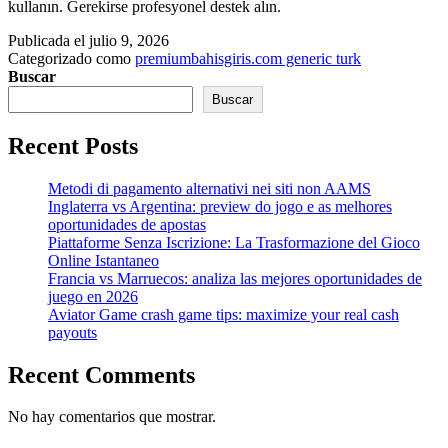
kullanın. Gerekirse profesyonel destek alın.
Publicada el
julio 9, 2026
Categorizado como
premiumbahisgiris.com generic turk
Buscar
Buscar
Recent Posts
Metodi di pagamento alternativi nei siti non AAMS
Inglaterra vs Argentina: preview do jogo e as melhores
oportunidades de apostas
Piattaforme Senza Iscrizione: La Trasformazione del Gioco
Online Istantaneo
Francia vs Marruecos: analiza las mejores oportunidades de
juego en 2026
Aviator Game crash game tips: maximize your real cash
payouts
Recent Comments
No hay comentarios que mostrar.