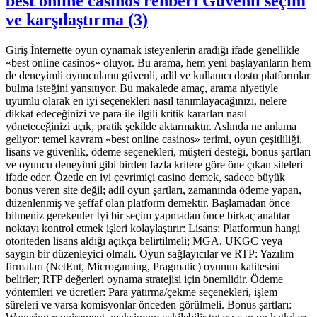
best online casinos rehberi Güvenli seçim
ve karşılaştırma (3)
Giriş İnternette oyun oynamak isteyenlerin aradığı ifade genellikle
«best online casinos» oluyor. Bu arama, hem yeni başlayanların hem
de deneyimli oyuncuların güvenli, adil ve kullanıcı dostu platformlar
bulma isteğini yansıtıyor. Bu makalede amaç, arama niyetiyle
uyumlu olarak en iyi seçenekleri nasıl tanımlayacağınızı, nelere
dikkat edeceğinizi ve para ile ilgili kritik kararları nasıl
yöneteceğinizi açık, pratik şekilde aktarmaktır. Aslında ne anlama
geliyor: temel kavram «best online casinos» terimi, oyun çeşitliliği,
lisans ve güvenlik, ödeme seçenekleri, müşteri desteği, bonus şartları
ve oyuncu deneyimi gibi birden fazla kritere göre öne çıkan siteleri
ifade eder. Özetle en iyi çevrimiçi casino demek, sadece büyük
bonus veren site değil; adil oyun şartları, zamanında ödeme yapan,
düzenlenmiş ve şeffaf olan platform demektir. Başlamadan önce
bilmeniz gerekenler İyi bir seçim yapmadan önce birkaç anahtar
noktayı kontrol etmek işleri kolaylaştırır: Lisans: Platformun hangi
otoriteden lisans aldığı açıkça belirtilmeli; MGA, UKGC veya
saygın bir düzenleyici olmalı. Oyun sağlayıcılar ve RTP: Yazılım
firmaları (NetEnt, Microgaming, Pragmatic) oyunun kalitesini
belirler; RTP değerleri oynama stratejisi için önemlidir. Ödeme
yöntemleri ve ücretler: Para yatırma/çekme seçenekleri, işlem
süreleri ve varsa komisyonlar önceden görülmeli. Bonus şartları: