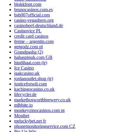
blokkfont.com
brunocasinos.com.es
bsb007official.com
casino-vegashero.org
casinobeef-deutschland.de
Casinovice PL
credit card casinos
ferme – argentin.com
getgodz.com pl
Grandpasha (2)
hahaspinuk.com GB
hindihaat.com (tr)
Ice Casino
jaakcasino.uk
jordanoutlet.shop (tr)
justiceforsoli.com
kachingocasino.co.uk
lifecycler.de
marketbosworthbrewery.co.uk
mlbbite.io
monkeyzinocasinos.com pt
Mostbet
mrluckybet.net fr
phonemonitoringservice.com CZ
Pin Up Win