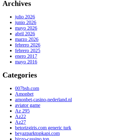
Archives
julio 2026
junio 2026
mayo 2026
abril 2026
marzo 2026
febrero 2026
febrero 2025
enero 2017
mayo 2016
Categories
007bsb.com
Amonbet
amonbet-casino-nederland.nl
aviator game
Az 295
Az22
Az27
betorizgiris.com generic turk
beyazparktopkapi.com
bizzo-cassino.top