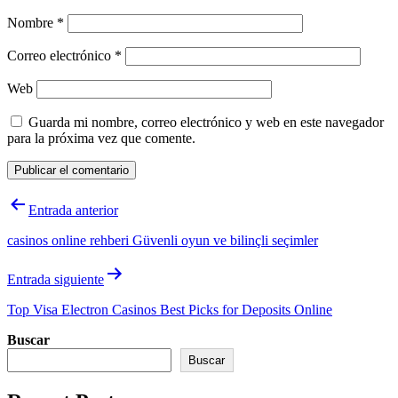
Nombre
*
Correo electrónico
*
Web
Guarda mi nombre, correo electrónico y web en este navegador
para la próxima vez que comente.
Navegación
Entrada anterior
de
casinos online rehberi Güvenli oyun ve bilinçli seçimler
entradas
Entrada siguiente
Top Visa Electron Casinos Best Picks for Deposits Online
Buscar
Buscar