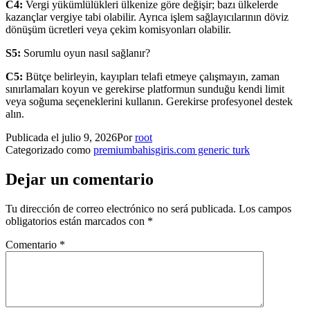
C4:
Vergi yükümlülükleri ülkenize göre değişir; bazı ülkelerde
kazançlar vergiye tabi olabilir. Ayrıca işlem sağlayıcılarının döviz
dönüşüm ücretleri veya çekim komisyonları olabilir.
S5:
Sorumlu oyun nasıl sağlanır?
C5:
Bütçe belirleyin, kayıpları telafi etmeye çalışmayın, zaman
sınırlamaları koyun ve gerekirse platformun sunduğu kendi limit
veya soğuma seçeneklerini kullanın. Gerekirse profesyonel destek
alın.
Publicada el
julio 9, 2026
Por
root
Categorizado como
premiumbahisgiris.com generic turk
Dejar un comentario
Tu dirección de correo electrónico no será publicada.
Los campos
obligatorios están marcados con
*
Comentario
*