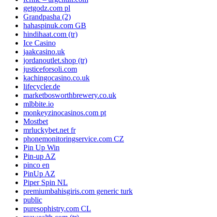
getgodz.com pl
Grandpasha (2)
hahaspinuk.com GB
hindihaat.com (tr)
Ice Casino
jaakcasino.uk
jordanoutlet.shop (tr)
justiceforsoli.com
kachingocasino.co.uk
lifecycler.de
marketbosworthbrewery.co.uk
mlbbite.io
monkeyzinocasinos.com pt
Mostbet
mrluckybet.net fr
phonemonitoringservice.com CZ
Pin Up Win
Pin-up AZ
pinco en
PinUp AZ
Piper Spin NL
premiumbahisgiris.com generic turk
public
puresophistry.com CL