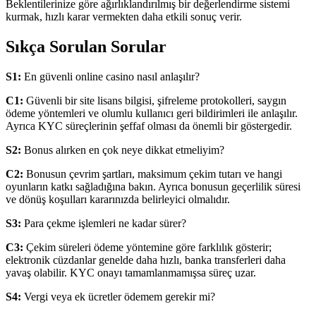
Beklentilerinize göre ağırlıklandırılmış bir değerlendirme sistemi
kurmak, hızlı karar vermekten daha etkili sonuç verir.
Sıkça Sorulan Sorular
S1:
En güvenli online casino nasıl anlaşılır?
C1:
Güvenli bir site lisans bilgisi, şifreleme protokolleri, saygın
ödeme yöntemleri ve olumlu kullanıcı geri bildirimleri ile anlaşılır.
Ayrıca KYC süreçlerinin şeffaf olması da önemli bir göstergedir.
S2:
Bonus alırken en çok neye dikkat etmeliyim?
C2:
Bonusun çevrim şartları, maksimum çekim tutarı ve hangi
oyunların katkı sağladığına bakın. Ayrıca bonusun geçerlilik süresi
ve dönüş koşulları kararınızda belirleyici olmalıdır.
S3:
Para çekme işlemleri ne kadar sürer?
C3:
Çekim süreleri ödeme yöntemine göre farklılık gösterir;
elektronik cüzdanlar genelde daha hızlı, banka transferleri daha
yavaş olabilir. KYC onayı tamamlanmamışsa süreç uzar.
S4:
Vergi veya ek ücretler ödemem gerekir mi?