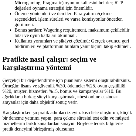
Microgaming, Pragmatic) oyunun kalitesini belirler; RTP
değerleri oynama stratejisi için önemlidir.
Ödeme yöntemleri ve ücretler: Para yatırma/çekme
seçenekleri, işlem süreleri ve varsa komisyonlar önceden
görülmeli.
Bonus şartları: Wagering requirement, maksimum çekilebilir
tutar ve oyun katkıları okunmalı.
Kullanıcı yorumları ve şikâyet çözümü: Gerçek oyuncu geri
bildirimleri ve platformun bunlara yanıt biçimi takip edilmeli.
Pratikte nasıl çalışır: seçim ve
karşılaştırma yöntemi
Gerçekçi bir değerlendirme için puanlama sistemi oluşturabilirsiniz.
Örneğin: lisans ve güvenlik %30, ödemeler %25, oyun çeşitliliği
%20, müşteri hizmetleri %15, bonus ve kampanyalar %10. Bu
ağırlıklarla birkaç siteyi karşılaştırmak, «best online casinos»
arayanlar için daha objektif sonuç verir.
Karşılaştırırken şu pratik adımları izleyin: kısa liste oluşturun, küçük
bir deneme yatırımı yapın, para çekme süresini test edin ve müşteri
hizmetlerini farklı kanallardan sınayın. Böylece teorik bilgilerle
pratik deneyimi birleştirmiş olursunuz.