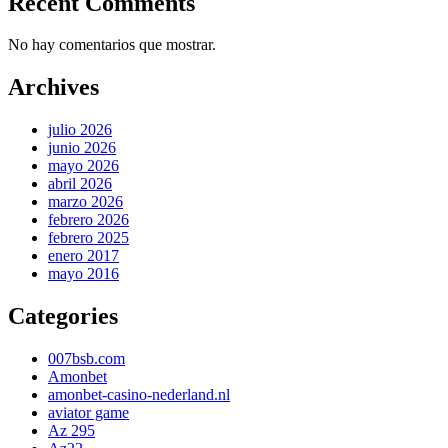
Recent Comments
No hay comentarios que mostrar.
Archives
julio 2026
junio 2026
mayo 2026
abril 2026
marzo 2026
febrero 2026
febrero 2025
enero 2017
mayo 2016
Categories
007bsb.com
Amonbet
amonbet-casino-nederland.nl
aviator game
Az 295