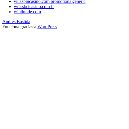
villaspincasino.com promotions generic
weissbetcasino.com fr
wintinode.com
Andrés Bastida
Funciona gracias a
WordPress
.