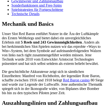
Gewinnwege und Zahlungsaufbau
Sonderfunktionen und Free-Spins
Spielstrategien für Fortgeschrittene
Technische Details
Mechanik und Basics
Unser Slot Red Baron entführt Nutzer in die Ära der Luftkämpfe
des Ersten Weltkriegs und bietet dabei ein unvergleichliches
Erlebnis mit
5 Reels und 243 Gewinnmöglichkeiten
. Anders als
bei herkömmlichen Slot-Spielen nutzen wir das erprobte «Ways to
Win»-System, bei dem Symbole auf aufeinanderfolgenden Walzen
von links nach right zusammengeführt werden müssen. Jene
Technik wurde 2010 vom Entwickler Aristocrat Technologies
präsentiert und hat sich selbst seitdem als extrem beliebt bewährt.
Die geschichtliche Akkuratesse zeigt sich in sämtlichen
Einzelheiten: Manfred von Richthofen, der legendäre Rote Baron,
schaffte zwischen 1916 und 1918 belegt
Red Baron casino
80 Siege
und wurde zur Legende der Luftwaffe. Jene authentische Thematik
spiegelt sich in der Ikonografie wider, von Biplanes über Bomber
bis hin zu den typischen Piloten jener Zeit.
Auszahlungslinien und Zahlungsaufbau