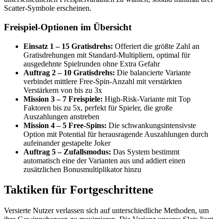
Scatter-Symbole erscheinen.
Freispiel-Optionen im Übersicht
Einsatz 1 – 15 Gratisdrehs:
Offeriert die größte Zahl an
Gratisdrehungen mit Standard-Multipliern, optimal für
ausgedehnte Spielrunden ohne Extra Gefahr
Auftrag 2 – 10 Gratisdrehs:
Die balancierte Variante
verbindet mittlere Free-Spin-Anzahl mit verstärkten
Verstärkern von bis zu 3x
Mission 3 – 7 Freispiele:
High-Risk-Variante mit Top
Faktoren bis zu 5x, perfekt für Spieler, die große
Auszahlungen anstreben
Mission 4 – 5 Free-Spins:
Die schwankungsintensivste
Option mit Potential für herausragende Auszahlungen durch
aufeinander gestapelte Joker
Auftrag 5 – Zufallsmodus:
Das System bestimmt
automatisch eine der Varianten aus und addiert einen
zusätzlichen Bonusmultiplikator hinzu
Taktiken für Fortgeschrittene
Versierte Nutzer verlassen sich auf unterschiedliche Methoden, um