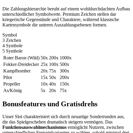
Die Zahlungshierarchie beruht auf einem wohldurchdachten Aufbau
unterschiedlicher Symbolwerte. Premium Zeichen stellen dar
kriegerische Gegenstände und Charaktere, während klassische
Kartensymbole die unteren Auszahlungsebenen formen.
Symbol
3 Zeichen
4 Symbole
5 Symbole
Roter Baron (Wild)
50x
200x
1000x
Fokker-Dreidecker
25x
100x
500x
Kampfbomber
20x
75x
300x
Pilot
15x
50x
200x
Propeller
10x
40x
150x
As/König
5x
20x
75x
Bonusfeatures und Gratisdrehs
Unser Slot charakterisiert sich durch neuartige Sonderrunden aus,
die das Spielgeschehen dramatisch steigern vermögen. Das
Funktionsauswahlmechanismus
ermöglicht Nutzern, zwischen
unterschiedlichen Freispielvarianten zu wählen, sobald minimal drei