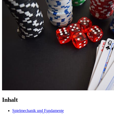
Inhalt
Spielmechanik und Fundamente