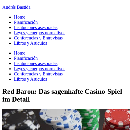
Andrés Bastida
Home
Planificación
Instituciones asesoradas
Leyes y cuerpos normativos
Conferencias y Entrevistas
Libros y Articulos
Home
Planificación
Instituciones asesoradas
Leyes y cuerpos normativos
Conferencias y Entrevistas
Libros y Articulos
Red Baron: Das sagenhafte Casino-Spiel
im Detail