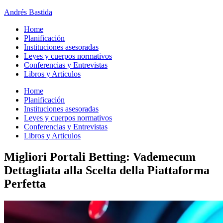
Andrés Bastida
Home
Planificación
Instituciones asesoradas
Leyes y cuerpos normativos
Conferencias y Entrevistas
Libros y Articulos
Home
Planificación
Instituciones asesoradas
Leyes y cuerpos normativos
Conferencias y Entrevistas
Libros y Articulos
Migliori Portali Betting: Vademecum
Dettagliata alla Scelta della Piattaforma
Perfetta