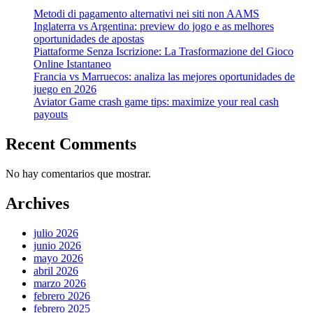
Metodi di pagamento alternativi nei siti non AAMS
Inglaterra vs Argentina: preview do jogo e as melhores
oportunidades de apostas
Piattaforme Senza Iscrizione: La Trasformazione del Gioco
Online Istantaneo
Francia vs Marruecos: analiza las mejores oportunidades de
juego en 2026
Aviator Game crash game tips: maximize your real cash
payouts
Recent Comments
No hay comentarios que mostrar.
Archives
julio 2026
junio 2026
mayo 2026
abril 2026
marzo 2026
febrero 2026
febrero 2025