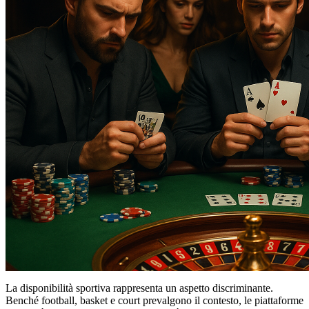
La disponibilità sportiva rappresenta un aspetto discriminante.
Benché football, basket e court prevalgono il contesto, le piattaforme