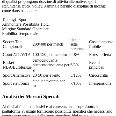
di qualità propongono dozzine di attività alternative: sport
statunitensi, puck, volley, gaming e persino discipline di nicchia
come darts o snooker.
Tipologia Sport
Ammontare Possibilità Tipici
Margine Standard Operatore
Fruibilità Tempo reale
cinque-
Soccer Top
Costantemente
200/400 per match
sette
Campionati
fruibile
percento
Court ATP/WTA
100-150 per incontro
6-8%
Estesa offerta
centocinquanta-
Basket
Eventi
duecentocinquanta per
6/8%
NBA/Euroleague
principali
gara
Sport Alternativi
20-50 per evento
8/12%
Circoscritta
cinquanta-cento per
Sport elettronici
7/10%
In espansione
match
Analisi dei Mercati Speciali
Al di là ai finali conclusivi e ai convenzionali sopra/sotto, le
piattaforme avanzate forniscono possibilità specifici che necessitano
conoscenze avanzate dello sport specifico. Nel calcio, ad