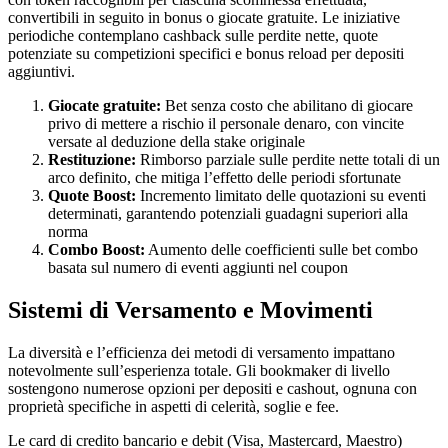
convertibili in seguito in bonus o giocate gratuite. Le iniziative
periodiche contemplano cashback sulle perdite nette, quote
potenziate su competizioni specifici e bonus reload per depositi
aggiuntivi.
Giocate gratuite:
Bet senza costo che abilitano di giocare
privo di mettere a rischio il personale denaro, con vincite
versate al deduzione della stake originale
Restituzione:
Rimborso parziale sulle perdite nette totali di un
arco definito, che mitiga l’effetto delle periodi sfortunate
Quote Boost:
Incremento limitato delle quotazioni su eventi
determinati, garantendo potenziali guadagni superiori alla
norma
Combo Boost:
Aumento delle coefficienti sulle bet combo
basata sul numero di eventi aggiunti nel coupon
Sistemi di Versamento e Movimenti
La diversità e l’efficienza dei metodi di versamento impattano
notevolmente sull’esperienza totale. Gli bookmaker di livello
sostengono numerose opzioni per depositi e cashout, ognuna con
proprietà specifiche in aspetti di celerità, soglie e fee.
Le card di credito bancario e debit (Visa, Mastercard, Maestro)