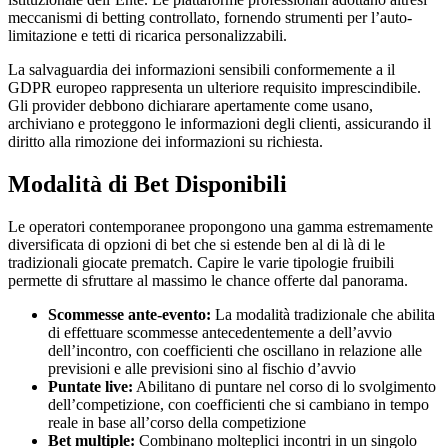
meccanismi di betting controllato, fornendo strumenti per l’auto-
limitazione e tetti di ricarica personalizzabili.
La salvaguardia dei informazioni sensibili conformemente a il
GDPR europeo rappresenta un ulteriore requisito imprescindibile.
Gli provider debbono dichiarare apertamente come usano,
archiviano e proteggono le informazioni degli clienti, assicurando il
diritto alla rimozione dei informazioni su richiesta.
Modalità di Bet Disponibili
Le operatori contemporanee propongono una gamma estremamente
diversificata di opzioni di bet che si estende ben al di là di le
tradizionali giocate prematch. Capire le varie tipologie fruibili
permette di sfruttare al massimo le chance offerte dal panorama.
Scommesse ante-evento:
La modalità tradizionale che abilita
di effettuare scommesse antecedentemente a dell’avvio
dell’incontro, con coefficienti che oscillano in relazione alle
previsioni e alle previsioni sino al fischio d’avvio
Puntate live:
Abilitano di puntare nel corso di lo svolgimento
dell’competizione, con coefficienti che si cambiano in tempo
reale in base all’corso della competizione
Bet multiple:
Combinano molteplici incontri in un singolo