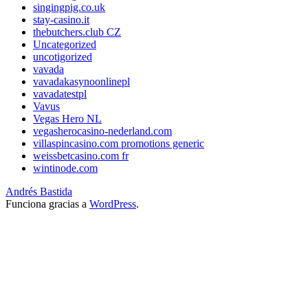
singingpig.co.uk
stay-casino.it
thebutchers.club CZ
Uncategorized
uncotigorized
vavada
vavadakasynoonlinepl
vavadatestpl
Vavus
Vegas Hero NL
vegasherocasino-nederland.com
villaspincasino.com promotions generic
weissbetcasino.com fr
wintinode.com
Andrés Bastida
Funciona gracias a
WordPress
.