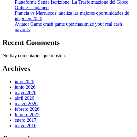
Piattaforme Senza Iscrizione: La Trasformazione del Gioco
Online Istantaneo
Francia vs Marruecos: analiza las mejores oportunidades de
juego en 2026
Aviator Game crash game tips: maximize your real cash
payouts
Recent Comments
No hay comentarios que mostrar.
Archives
julio 2026
junio 2026
mayo 2026
abril 2026
marzo 2026
febrero 2026
febrero 2025
enero 2017
mayo 2016