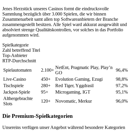
Jenes Herzstück unseres Casinos formt die eindrucksvolle
Sammlung bezüglich über 3.000 Spielen, die wir binnen
Zusammenarbeit samt allen top Softwareanbietern der Branche
zusammengestellt besitzen. Alle Spiel ward akkurat ausgewählt und
absolviert strenge Qualitätskontrollen, vor solches in das Portfolio
aufgenommen wird.
Spielkategorie
Zahl betreffend Titel
Top-Anbieter
RTP-Durchschnitt
NetEnt, Pragmatic Play, Play’n
Spielautomaten
2.100+
96,4%
GO
Live-Casino
450+
Evolution Gaming, Ezugi
98,8%
Tischspiele
280+
Red Tiger, Yggdrasil
97,2%
Jackpot-Spiele
95+
Microgaming, IGT
95,1%
Althergebrachte
120+
Novomatic, Merkur
96,0%
Slots
Die Premium-Spielkategorien
Unsereins verfügen unser Angebot während besondere Kategorien