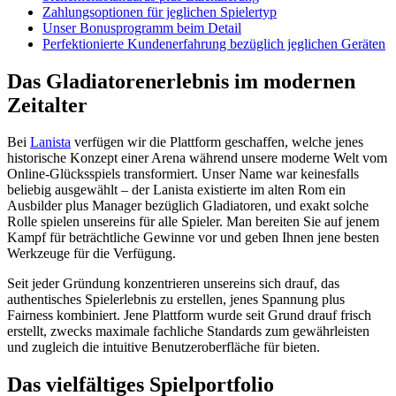
Zahlungsoptionen für jeglichen Spielertyp
Unser Bonusprogramm beim Detail
Perfektionierte Kundenerfahrung bezüglich jeglichen Geräten
Das Gladiatorenerlebnis im modernen
Zeitalter
Bei
Lanista
verfügen wir die Plattform geschaffen, welche jenes
historische Konzept einer Arena während unsere moderne Welt vom
Online-Glücksspiels transformiert. Unser Name war keinesfalls
beliebig ausgewählt – der Lanista existierte im alten Rom ein
Ausbilder plus Manager bezüglich Gladiatoren, und exakt solche
Rolle spielen unsereins für alle Spieler. Man bereiten Sie auf jenem
Kampf für beträchtliche Gewinne vor und geben Ihnen jene besten
Werkzeuge für die Verfügung.
Seit jeder Gründung konzentrieren unsereins sich drauf, das
authentisches Spielerlebnis zu erstellen, jenes Spannung plus
Fairness kombiniert. Jene Plattform wurde seit Grund drauf frisch
erstellt, zwecks maximale fachliche Standards zum gewährleisten
und zugleich die intuitive Benutzeroberfläche für bieten.
Das vielfältiges Spielportfolio