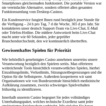
Smartphones gleichermaßen funktioniert. Die portable Version war
nie vereinfachte Alternative, sondern offeriert allen gesamten
Funktionsumfang vom Desktop-Casinos.
Ein Kundenservice fungiert Ihnen rund bezüglich jene Stunde für
die Verfügung – 24 h pro Tag, 7 d die Woche, 365 d pro Jahr. Sie
kontaktieren unser deutsch Support-Team via Live-Chat, E-Mail
oder Telefon-Hotline. Die mittlere Antwortzeit beim Live-Chat
macht unter wie 60 Sekunden, jeder geprüfter
Branchendurchschnitt, den wir kontinuierlich übertreffen.
Gewissenhaftes Spielen für Priorität
Wie behördlich genehmigtes Casino annehmen unsereins unsere
Verantwortung bezüglich den Spielern seriös. Man offerieren
weitreichende Tools hinsichtlich verantwortliches Spielen, hierbei
Einzahlungslimits, Verlustlimits, Sitzungszeitbegrenzungen und die
Option für die Selbstsperre. Außerdem kooperieren wir samt
Organisationen wie von Bundeszentrale hinsichtlich medizinische
Aufklärung zusammen, zwecks schwieriges Spielverhalten
frühzeitig zu identifizieren.
Innerhalb unserem Casino begegnet Sie jedes vollständiges
Unterhaltungspaket, welches technische Exzellenz samt jeder
strukturierten Spielerschutz verbindet. Wir einladen Sie heran,