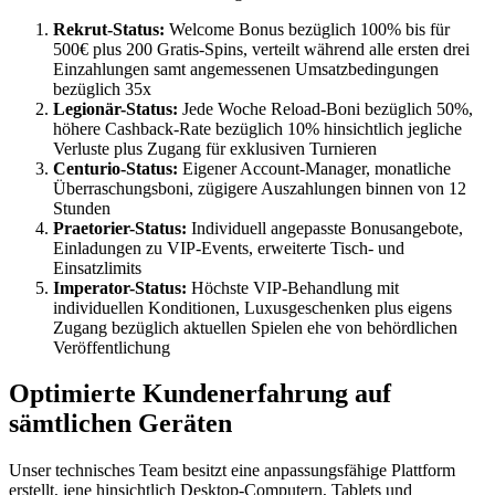
Rekrut-Status:
Welcome Bonus bezüglich 100% bis für
500€ plus 200 Gratis-Spins, verteilt während alle ersten drei
Einzahlungen samt angemessenen Umsatzbedingungen
bezüglich 35x
Legionär-Status:
Jede Woche Reload-Boni bezüglich 50%,
höhere Cashback-Rate bezüglich 10% hinsichtlich jegliche
Verluste plus Zugang für exklusiven Turnieren
Centurio-Status:
Eigener Account-Manager, monatliche
Überraschungsboni, zügigere Auszahlungen binnen von 12
Stunden
Praetorier-Status:
Individuell angepasste Bonusangebote,
Einladungen zu VIP-Events, erweiterte Tisch- und
Einsatzlimits
Imperator-Status:
Höchste VIP-Behandlung mit
individuellen Konditionen, Luxusgeschenken plus eigens
Zugang bezüglich aktuellen Spielen ehe von behördlichen
Veröffentlichung
Optimierte Kundenerfahrung auf
sämtlichen Geräten
Unser technisches Team besitzt eine anpassungsfähige Plattform
erstellt, jene hinsichtlich Desktop-Computern, Tablets und