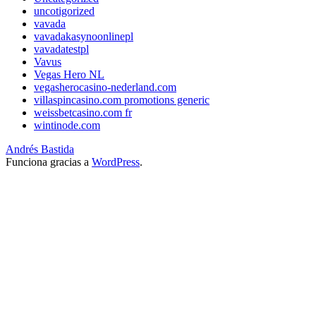
uncotigorized
vavada
vavadakasynoonlinepl
vavadatestpl
Vavus
Vegas Hero NL
vegasherocasino-nederland.com
villaspincasino.com promotions generic
weissbetcasino.com fr
wintinode.com
Andrés Bastida
Funciona gracias a
WordPress
.