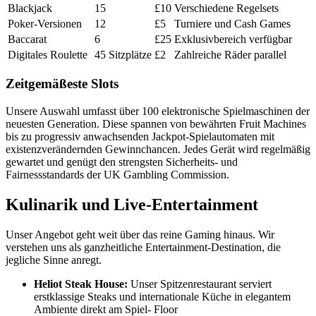
Blackjack
15
£10
Verschiedene Regelsets
Poker-Versionen
12
£5
Turniere und Cash Games
Baccarat
6
£25
Exklusivbereich verfügbar
Digitales Roulette
45 Sitzplätze
£2
Zahlreiche Räder parallel
Zeitgemäßeste Slots
Unsere Auswahl umfasst über 100 elektronische Spielmaschinen der
neuesten Generation. Diese spannen von bewährten Fruit Machines
bis zu progressiv anwachsenden Jackpot-Spielautomaten mit
existenzverändernden Gewinnchancen. Jedes Gerät wird regelmäßig
gewartet und genügt den strengsten Sicherheits- und
Fairnessstandards der UK Gambling Commission.
Kulinarik und Live-Entertainment
Unser Angebot geht weit über das reine Gaming hinaus. Wir
verstehen uns als ganzheitliche Entertainment-Destination, die
jegliche Sinne anregt.
Heliot Steak House:
Unser Spitzenrestaurant serviert
erstklassige Steaks und internationale Küche in elegantem
Ambiente direkt am Spiel- Floor