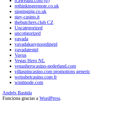
rcawealth.com (tr)
rethinkingremote.co.uk
singingpig.co.uk
stay-casino.it
thebutchers.club CZ
Uncategorized
uncotigorized
vavada
vavadakasynoonlinepl
vavadatestpl
Vavus
Vegas Hero NL
vegasherocasino-nederland.com
villaspincasino.com promotions generic
weissbetcasino.com fr
wintinode.com
Andrés Bastida
Funciona gracias a
WordPress
.