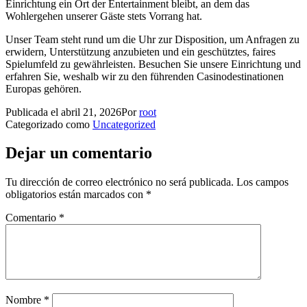
Einrichtung ein Ort der Entertainment bleibt, an dem das
Wohlergehen unserer Gäste stets Vorrang hat.
Unser Team steht rund um die Uhr zur Disposition, um Anfragen zu
erwidern, Unterstützung anzubieten und ein geschütztes, faires
Spielumfeld zu gewährleisten. Besuchen Sie unsere Einrichtung und
erfahren Sie, weshalb wir zu den führenden Casinodestinationen
Europas gehören.
Publicada el
abril 21, 2026
Por
root
Categorizado como
Uncategorized
Dejar un comentario
Tu dirección de correo electrónico no será publicada.
Los campos
obligatorios están marcados con
*
Comentario
*
Nombre
*