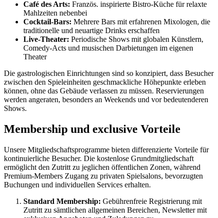
Café des Arts:
Französ. inspirierte Bistro-Küche für relaxte
Mahlzeiten nebenbei
Cocktail-Bars:
Mehrere Bars mit erfahrenen Mixologen, die
traditionelle und neuartige Drinks erschaffen
Live-Theater:
Periodische Shows mit globalen Künstlern,
Comedy-Acts und musischen Darbietungen im eigenen
Theater
Die gastrologischen Einrichtungen sind so konzipiert, dass Besucher
zwischen den Spieleinheiten geschmackliche Höhepunkte erleben
können, ohne das Gebäude verlassen zu müssen. Reservierungen
werden angeraten, besonders an Weekends und vor bedeutenderen
Shows.
Membership und exclusive Vorteile
Unsere Mitgliedschaftsprogramme bieten differenzierte Vorteile für
kontinuierliche Besucher. Die kostenlose Grundmitgliedschaft
ermöglicht den Zutritt zu jeglichen öffentlichen Zonen, während
Premium-Members Zugang zu privaten Spielsalons, bevorzugten
Buchungen und individuellen Services erhalten.
Standard Membership:
Gebührenfreie Registrierung mit
Zutritt zu sämtlichen allgemeinen Bereichen, Newsletter mit