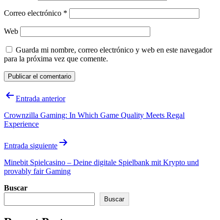
Correo electrónico
*
Web
Guarda mi nombre, correo electrónico y web en este navegador
para la próxima vez que comente.
Navegación
Entrada anterior
de
Crownzilla Gaming: In Which Game Quality Meets Regal
entradas
Experience
Entrada siguiente
Minebit Spielcasino – Deine digitale Spielbank mit Krypto und
provably fair Gaming
Buscar
Buscar